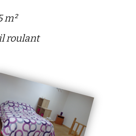
5
m²
l roulant