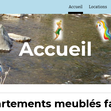
Accueil
Locations
ip to main content
Skip to navigat
Accueil
artements meublés f